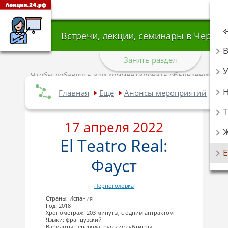
Встречи, лекции, семинары в Черно
Занять раздел
У
Чтобы добавлять или комментировать объявления,
авторизуйтесь
.
Главная
Ещё
Анонсы мероприятий
Вс
Т
17 апреля 2022
El Teatro Real:
Фауст
Черноголовка
Страны: Испания
Год: 2018
Хронометраж: 203 минуты, с одним антрактом
Языки: французский
Варианты перевода: русские субтитры