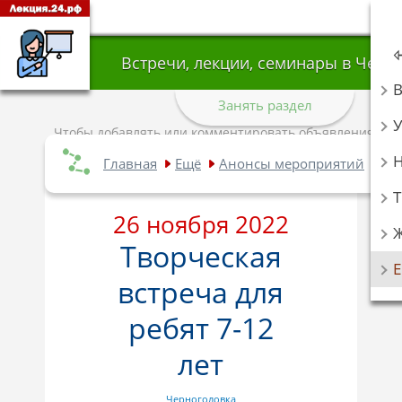
Встречи, лекции, семинары в Черн
Занять раздел
У
Чтобы добавлять или комментировать объявления,
авторизуйтесь
.
Главная
Ещё
Анонсы мероприятий
Вс
Т
26 ноября 2022
Творческая
встреча для
ребят 7-12
лет
Черноголовка